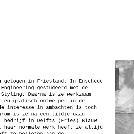
OME
GALLERY
KUNSTENAARS
HOW IT WORKS
n getogen in Friesland. In Enschede
 Engineering gestudeerd met de
 Styling. Daarna is ze werkzaam
t en grafisch ontwerper in de
de interesse in ambachten is toch
arom is ze na een tijdje gaan
l bedrijf in Delfts (Fries) Blauw
t haar normale werk heeft ze altijd